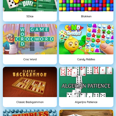
5Dice
Blokken
Croc Word
Candy Riddles
Classic Backgammon
Algerijns Patience