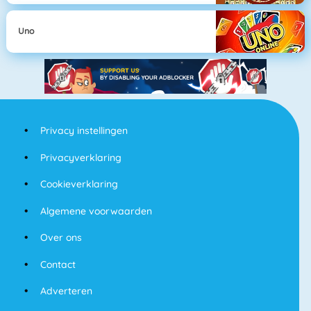
Uno
Privacy instellingen
Privacyverklaring
Cookieverklaring
Algemene voorwaarden
Over ons
Contact
Adverteren