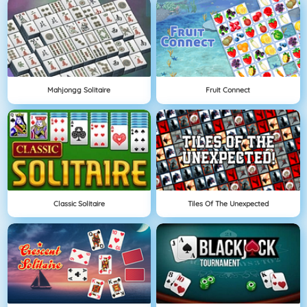
Mahjongg Solitaire
Fruit Connect
Classic Solitaire
Tiles Of The Unexpected