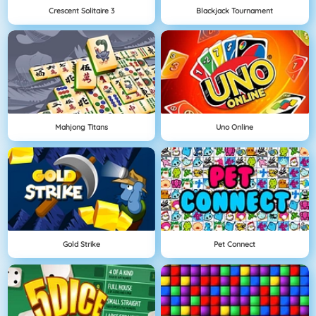
Crescent Solitaire 3
Blackjack Tournament
Mahjong Titans
Uno Online
Gold Strike
Pet Connect