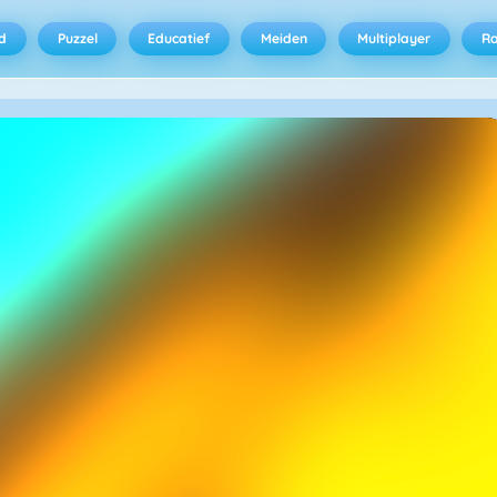
d
Puzzel
Educatief
Meiden
Multiplayer
R