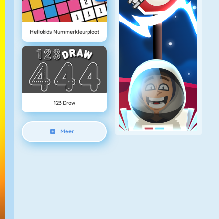
Hellokids Nummerkleurplaat
123 Draw
Meer