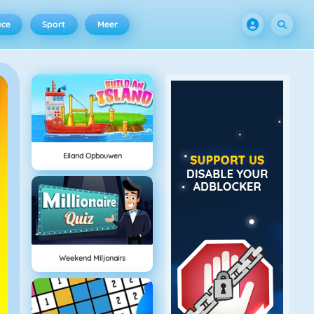
ace
Sport
Meer
Eiland Opbouwen
Weekend Miljonairs