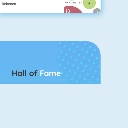
Rekenen
Hall of
Fame
Bubbel Game 3
Mahjong 4