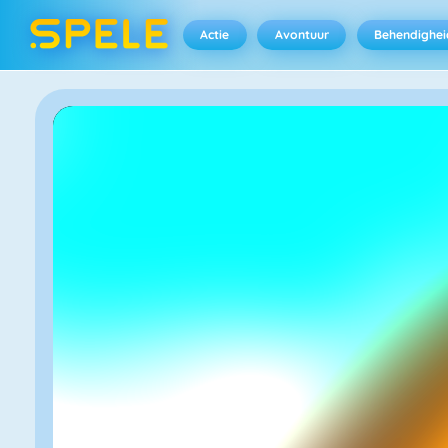
Actie
Avontuur
Behendighei