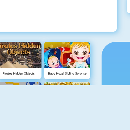
Pirates Hidden Objects
Baby Hazel Sibling Surprise
USA Map Challenge
Garden Hidden Objects