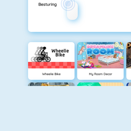
Besturing
Wheelie Bike
My Room Decor
Hidden Objects Pirate Treasure
Funny Dentist Surgery