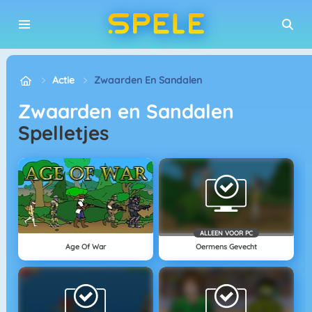
Actie
Zwaarden En Sandalen
Zwaarden en Sandalen
Spelletjes
ALLEEN VOOR PC
Age Of War
Oermens Gevecht