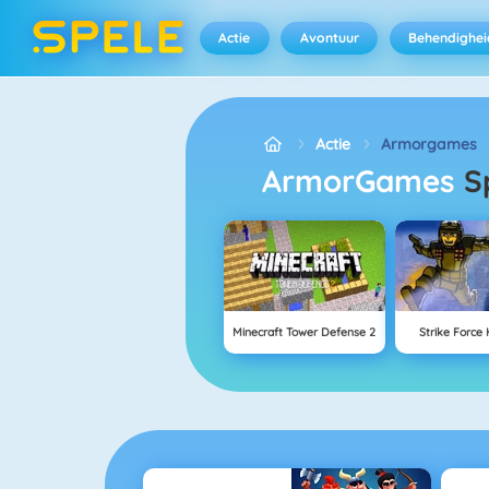
Actie
Avontuur
Behendighei
Actie
Armorgames
ArmorGames
S
Minecraft Tower Defense 2
Strike Force