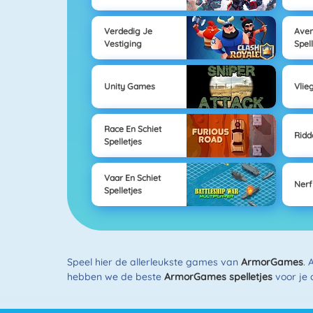
Verdedig Je
Ave
Vestiging
Spel
Unity Games
Vlie
Race En Schiet
Ridd
Spelletjes
Vaar En Schiet
Nerf
Spelletjes
Speel hier de allerleukste games van
ArmorGames
. 
hebben we de beste
ArmorGames spelletjes
voor je 