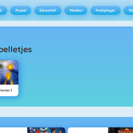
d
Puzzel
Educatief
Meiden
Multiplayer
R
pelletjes
 Heroes 3