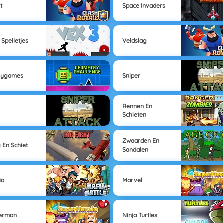
t
Space Invaders
 Spelletjes
Veldslag
nygames
Sniper
Rennen En
Schieten
Zwaarden En
g En Schiet
Sandalen
ia
Marvel
derman
Ninja Turtles