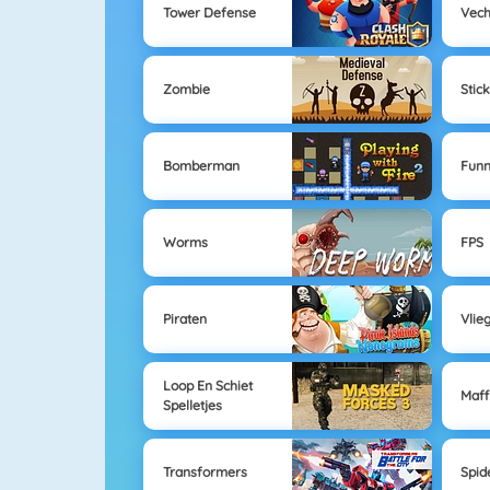
Tower Defense
Vech
Zombie
Stick
Bomberman
Fun
Worms
FPS
Piraten
Vlie
Loop En Schiet
Maff
Spelletjes
Transformers
Spi