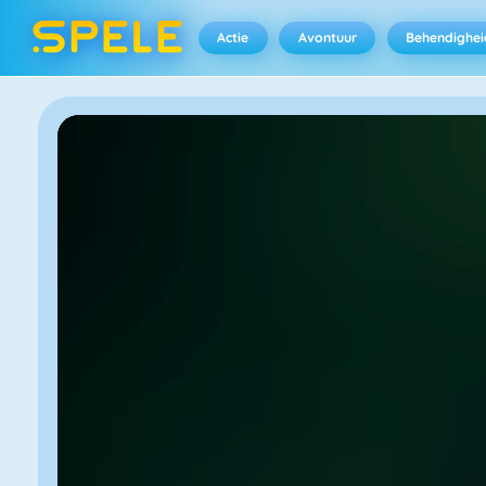
Actie
Avontuur
Behendighei