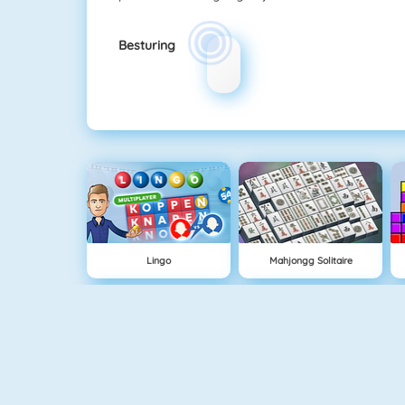
Besturing
Lingo
Mahjongg Solitaire
Classic Solitaire
Tiles Of The Unexpected