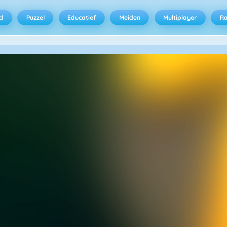
d
Puzzel
Educatief
Meiden
Multiplayer
R