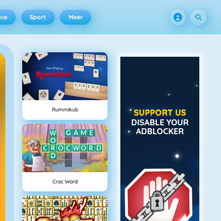
ace
Sport
Meer
Rummikub
Croc Word