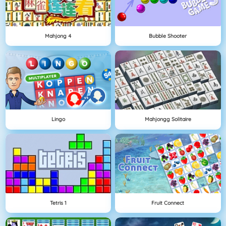
Mahjong 4
Bubble Shooter
Lingo
Mahjongg Solitaire
Tetris 1
Fruit Connect