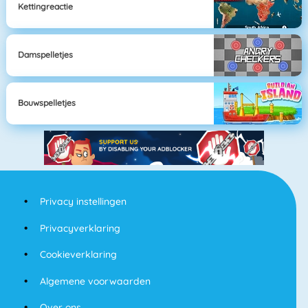
Kettingreactie
Damspelletjes
Bouwspelletjes
Privacy instellingen
Privacyverklaring
Cookieverklaring
Algemene voorwaarden
Over ons