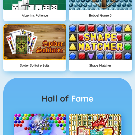
Algerijns Patience
Bubbel Game 5
Spider Solitaire Suits
Shape Matcher
Hall of
Fame