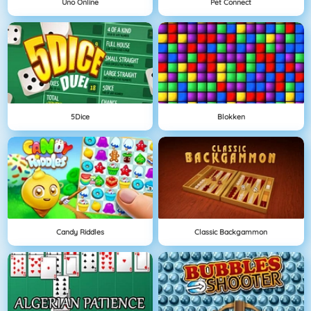
Uno Online
Pet Connect
5Dice
Blokken
Candy Riddles
Classic Backgammon