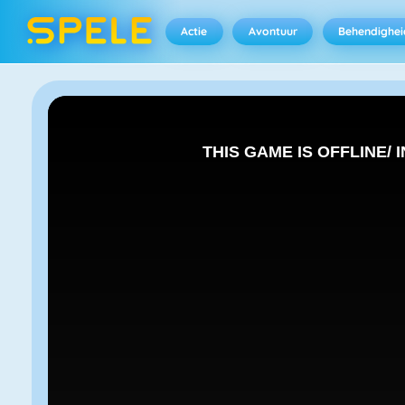
Actie
Avontuur
Behendighei