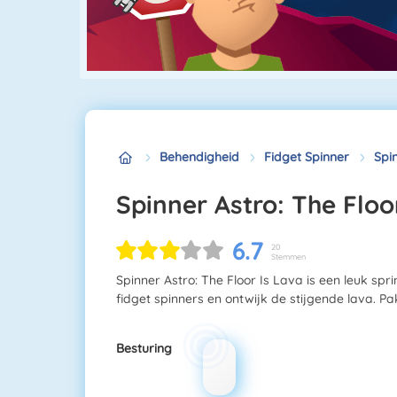
Behendigheid
Fidget Spinner
Spi
Spinner Astro: The Floo
6.7
20
Stemmen
Spinner Astro: The Floor Is Lava is een leuk spr
fidget spinners en ontwijk de stijgende lava. Pa
Besturing