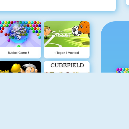
Bubbel Game 3
1 Tegen 1 Voetbal
Goudzoeker 1
Cubefield