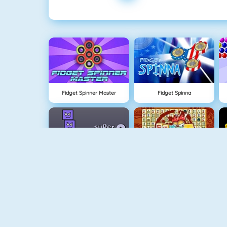
Fidget Spinner Master
Fidget Spinna
Super Stapelaar 2
Mahjong Connect