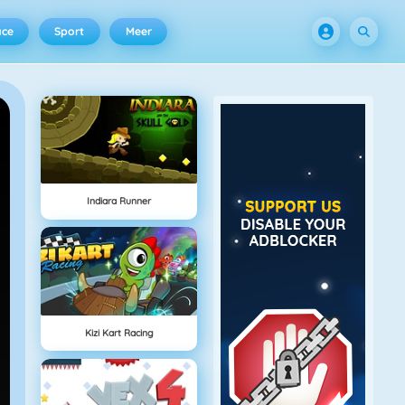
ace
Sport
Meer
Indiara Runner
Kizi Kart Racing