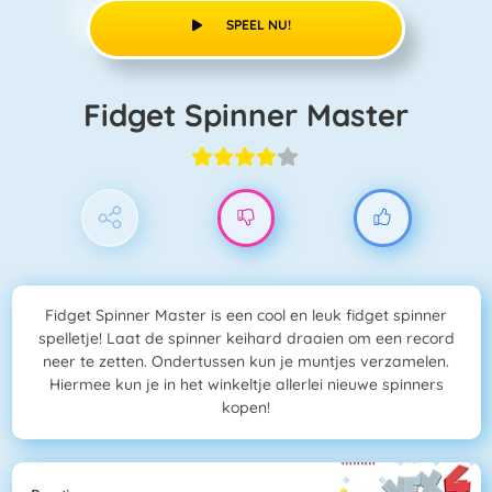
SPEEL NU!
Fidget Spinner Master
Fidget Spinner Master is een cool en leuk fidget spinner
spelletje! Laat de spinner keihard draaien om een record
neer te zetten. Ondertussen kun je muntjes verzamelen.
Hiermee kun je in het winkeltje allerlei nieuwe spinners
kopen!