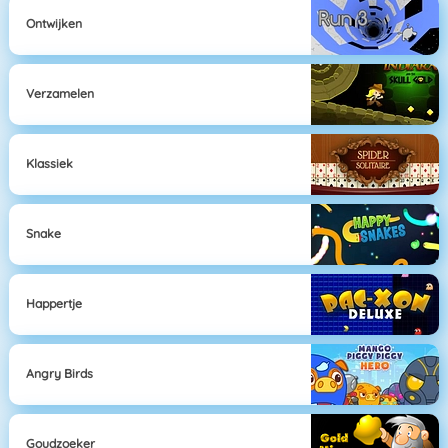
Ontwijken
Verzamelen
Klassiek
Snake
Happertje
Angry Birds
Goudzoeker