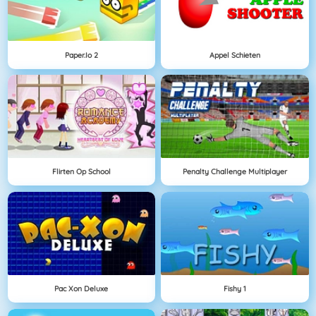
Paper.io 2
Appel Schieten
Flirten Op School
Penalty Challenge Multiplayer
Pac Xon Deluxe
Fishy 1