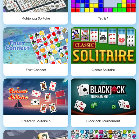
Mahjongg Solitaire
Tetris 1
Fruit Connect
Classic Solitaire
Crescent Solitaire 3
Blackjack Tournament