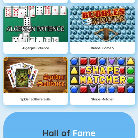
Algerijns Patience
Bubbel Game 5
Spider Solitaire Suits
Shape Matcher
Hall of
Fame