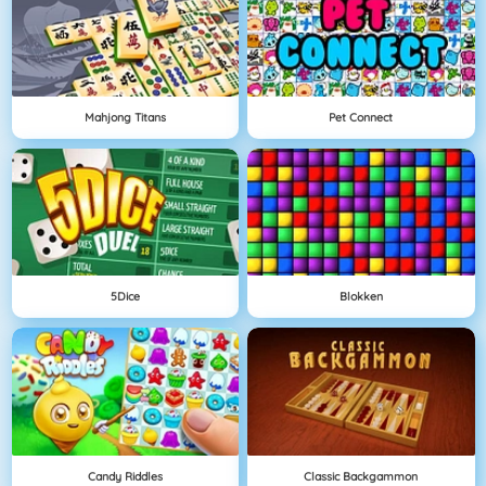
Mahjong Titans
Pet Connect
5Dice
Blokken
Candy Riddles
Classic Backgammon