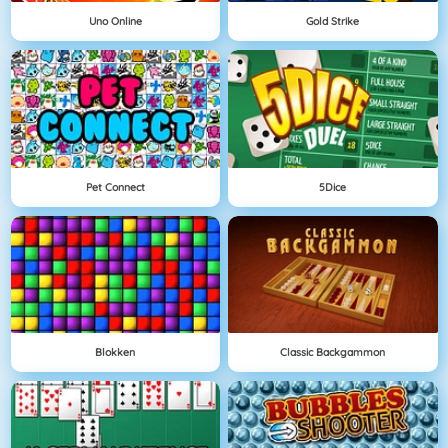
Uno Online
Gold Strike
Pet Connect
5Dice
Blokken
Classic Backgammon