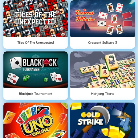
Tiles Of The Unexpected
Crescent Solitaire 3
Blackjack Tournament
Mahjong Titans