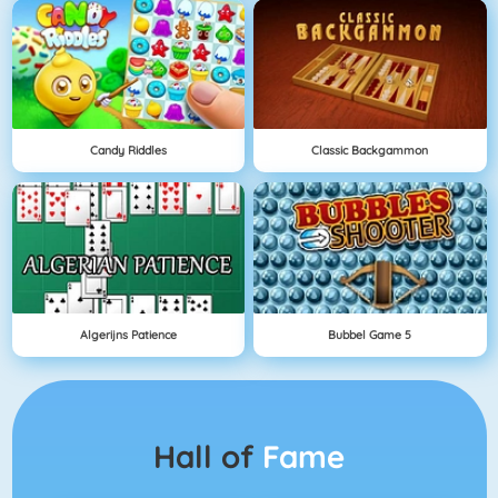
Candy Riddles
Classic Backgammon
Algerijns Patience
Bubbel Game 5
Hall of
Fame