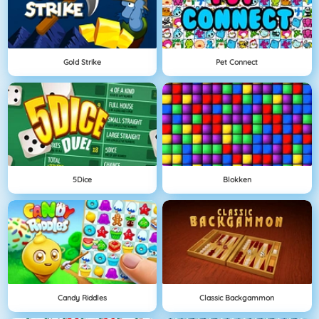
Gold Strike
Pet Connect
5Dice
Blokken
Candy Riddles
Classic Backgammon