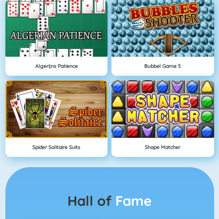
Algerijns Patience
Bubbel Game 5
Spider Solitaire Suits
Shape Matcher
Hall of
Fame