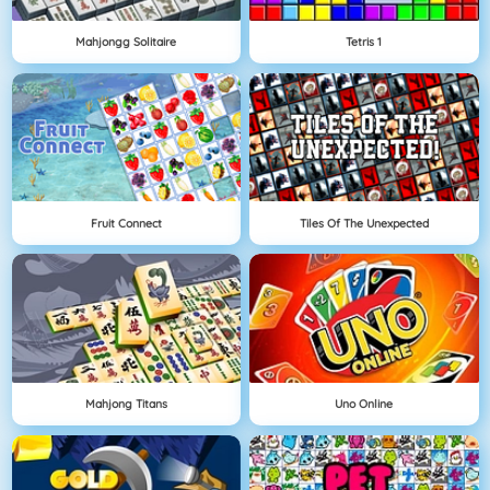
Mahjongg Solitaire
Tetris 1
Fruit Connect
Tiles Of The Unexpected
Mahjong Titans
Uno Online