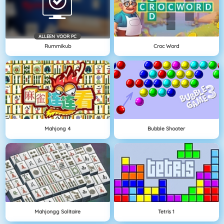
ALLEEN VOOR PC
Rummikub
Croc Word
Mahjong 4
Bubble Shooter
Mahjongg Solitaire
Tetris 1