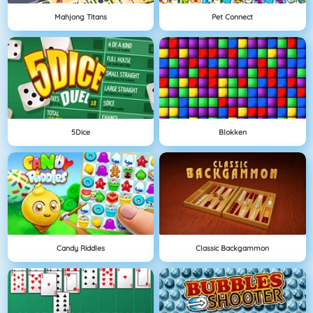
Mahjong Titans
Pet Connect
5Dice
Blokken
Candy Riddles
Classic Backgammon