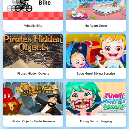
Wheelie Bike
My Room Decor
Pirates Hidden Objects
Baby Hazel Sibling Surprise
Hidden Objects Pirate Treasure
Funny Dentist Surgery