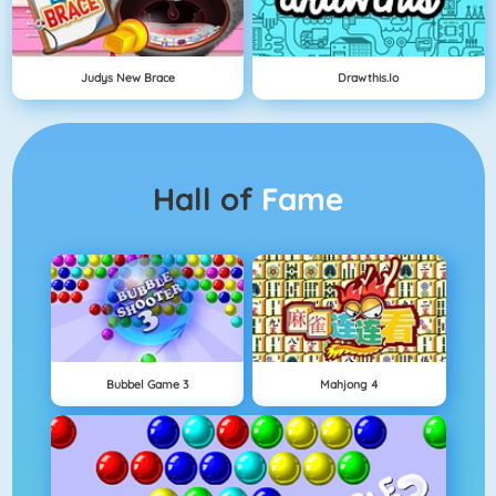
Judys New Brace
Drawthis.io
Hall of
Fame
Bubbel Game 3
Mahjong 4