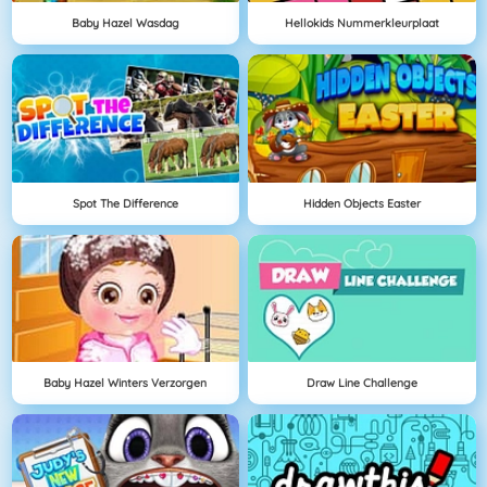
Baby Hazel Wasdag
Hellokids Nummerkleurplaat
Spot The Difference
Hidden Objects Easter
Baby Hazel Winters Verzorgen
Draw Line Challenge