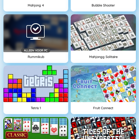
Mahjong 4
Bubble Shooter
ALLEEN VOOR PC
Rummikub
Mahjongg Solitaire
Tetris 1
Fruit Connect