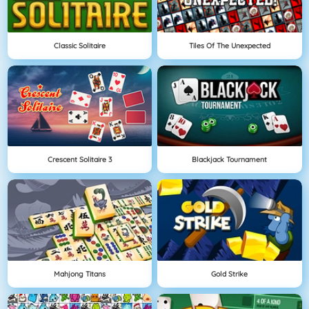
Classic Solitaire
Tiles Of The Unexpected
Crescent Solitaire 3
Blackjack Tournament
Mahjong Titans
Gold Strike