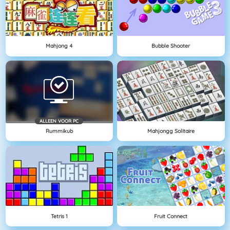
Mahjong 4
Bubble Shooter
ALLEEN VOOR PC
Rummikub
Mahjongg Solitaire
Tetris 1
Fruit Connect