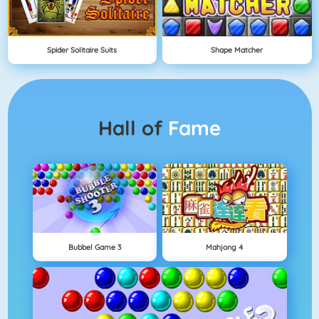
Spider Solitaire Suits
Shape Matcher
Hall of
Fame
Bubbel Game 3
Mahjong 4