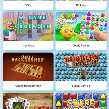
5Dice
Blokken
Croc Word
Candy Riddles
Classic Backgammon
Bubbel Game 5