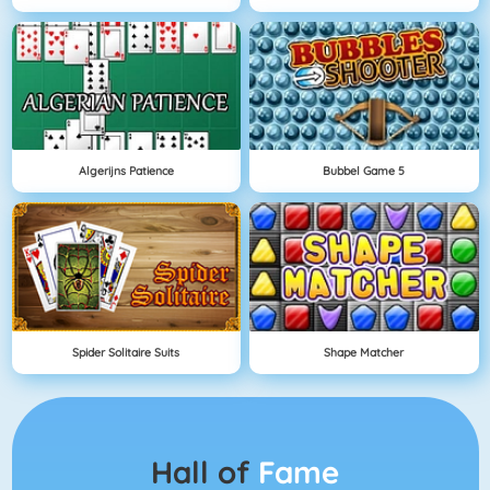
Algerijns Patience
Bubbel Game 5
Spider Solitaire Suits
Shape Matcher
Hall of
Fame