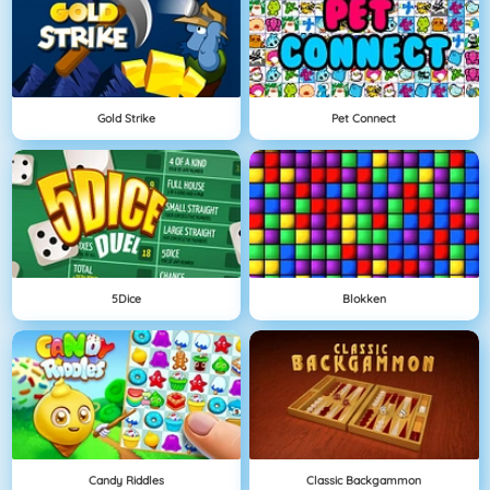
Gold Strike
Pet Connect
5Dice
Blokken
Candy Riddles
Classic Backgammon