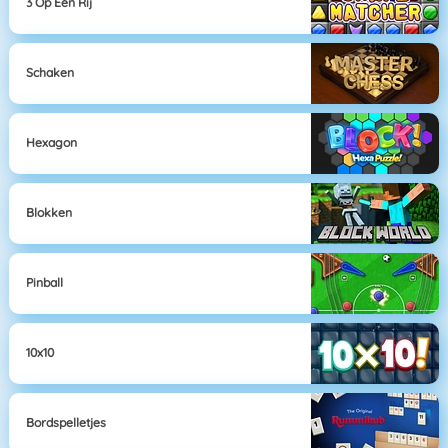
3 Op Een Rij
Schaken
Hexagon
Blokken
Pinball
10x10
Bordspelletjes