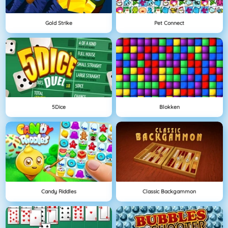
Gold Strike
Pet Connect
5Dice
Blokken
Candy Riddles
Classic Backgammon