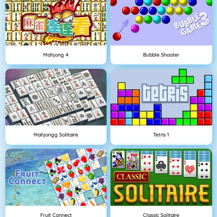
Mahjong 4
Bubble Shooter
Mahjongg Solitaire
Tetris 1
Fruit Connect
Classic Solitaire