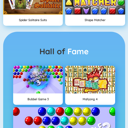
Spider Solitaire Suits
Shape Matcher
Hall of
Fame
Bubbel Game 3
Mahjong 4