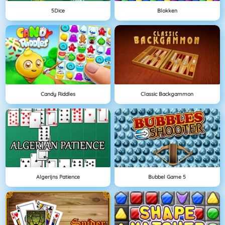
5Dice
Blokken
Candy Riddles
Classic Backgammon
Algerijns Patience
Bubbel Game 5