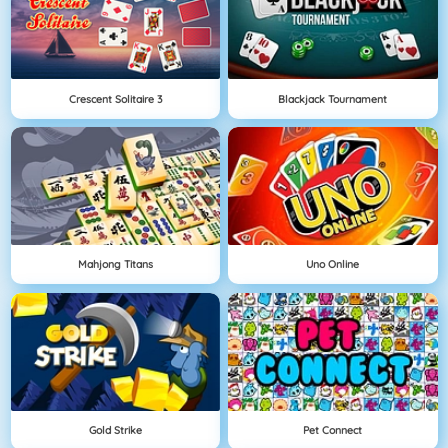
Crescent Solitaire 3
Blackjack Tournament
Mahjong Titans
Uno Online
Gold Strike
Pet Connect