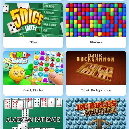
5Dice
Blokken
Candy Riddles
Classic Backgammon