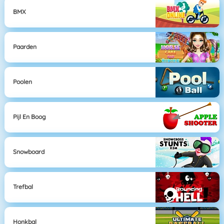
BMX
Paarden
Poolen
Pijl En Boog
Snowboard
Trefbal
Honkbal