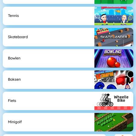
Tennis
Skateboard
Bowlen
Boksen
Fiets
Minigolf