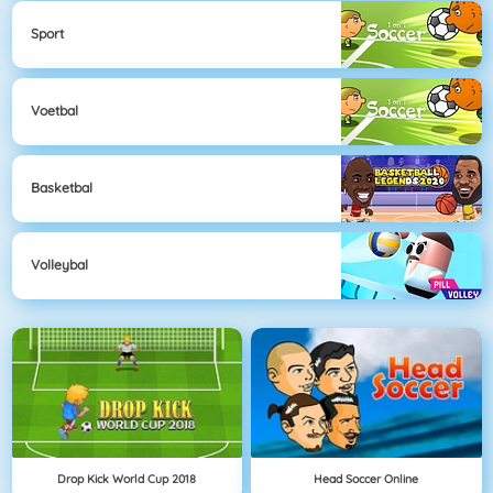
Sport
Voetbal
Basketbal
Volleybal
Drop Kick World Cup 2018
Head Soccer Online