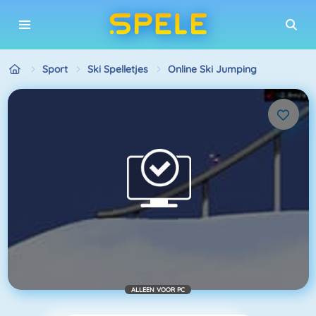
Sport
Ski Spelletjes
Online Ski Jumping
ALLEEN VOOR PC