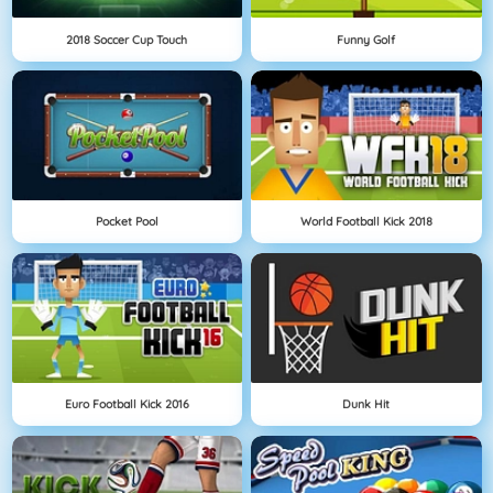
2018 Soccer Cup Touch
Funny Golf
Pocket Pool
World Football Kick 2018
Euro Football Kick 2016
Dunk Hit