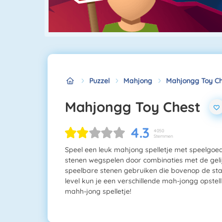
Puzzel
Mahjong
Mahjongg Toy Ch
Mahjongg Toy Chest
4.3
4050
Stemmen
Speel een leuk mahjong spelletje met speelgoed
stenen wegspelen door combinaties met de geli
speelbare stenen gebruiken die bovenop de stape
level kun je een verschillende mah-jongg opstelli
mahh-jong spelletje!