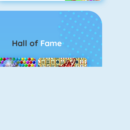
Hall of
Fame
Bubbel Game 3
Mahjong 4