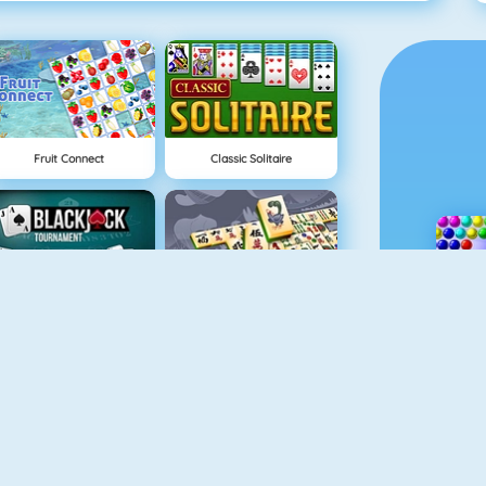
Fruit Connect
Classic Solitaire
Blackjack Tournament
Mahjong Titans
Pet Connect
5Dice