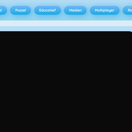
d
Puzzel
Educatief
Meiden
Multiplayer
R