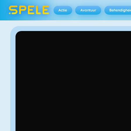
Actie
Avontuur
Behendighei