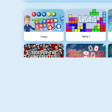
Lingo
Tetris 1
Tiles Of The Unexpected
Crescent Solitaire 3
Uno Online
Gold Strike