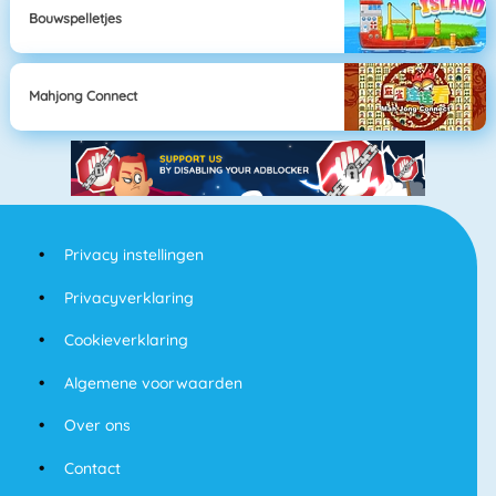
Bouwspelletjes
Mahjong Connect
Privacy instellingen
Privacyverklaring
Cookieverklaring
Algemene voorwaarden
Over ons
Contact