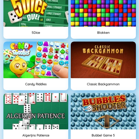
5Dice
Blokken
Candy Riddles
Classic Backgammon
Algerijns Patience
Bubbel Game 5