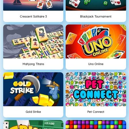
Crescent Solitaire 3
Blackjack Tournament
Mahjong Titans
Uno Online
Gold Strike
Pet Connect