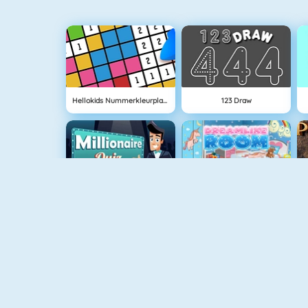
Hellokids Nummerkleurplaat
123 Draw
Weekend Miljonairs
My Room Decor
Hidden Objects Pirate Treasure
Funny Dentist Surgery