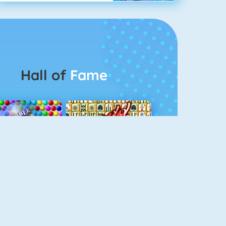
Hall of
Fame
Bubbel Game 3
Mahjong 4