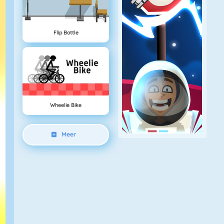
Flip Bottle
Wheelie Bike
Meer