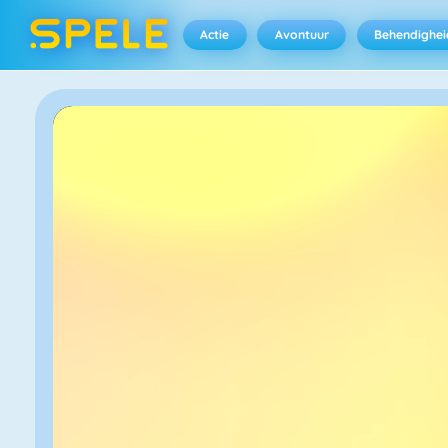
Actie
Avontuur
Behendighei