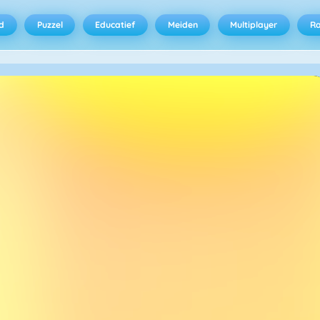
d
Puzzel
Educatief
Meiden
Multiplayer
R