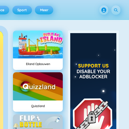
ace
Sport
Meer
Eiland Opbouwen
Quizzland