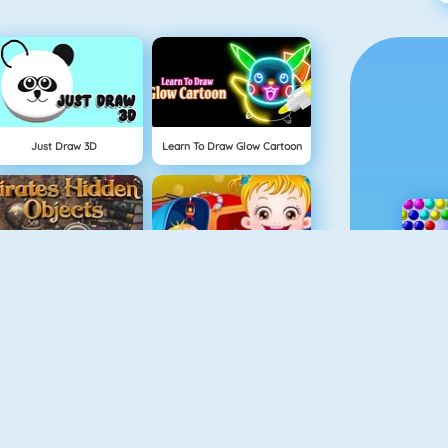
Just Draw 3D
Learn To Draw Glow Cartoon
Pirates Hidden Objects
Baby Hazel Sibling Surprise
USA Map Challenge
Garden Hidden Objects