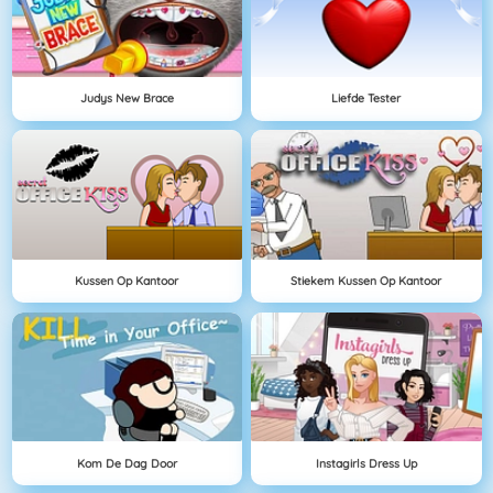
Judys New Brace
Liefde Tester
Kussen Op Kantoor
Stiekem Kussen Op Kantoor
Kom De Dag Door
Instagirls Dress Up