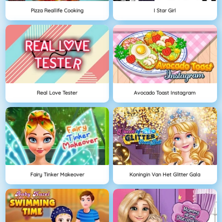
Pizza Reallife Cooking
I Star Girl
Real Love Tester
Avocado Toast Instagram
Fairy Tinker Makeover
Koningin Van Het Glitter Gala