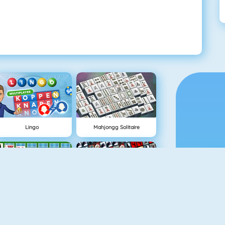
Lingo
Mahjongg Solitaire
Classic Solitaire
Tiles Of The Unexpected