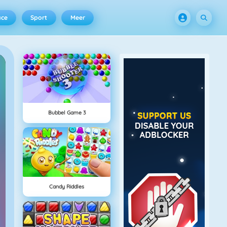
ace
Sport
Meer
Bubbel Game 3
Candy Riddles