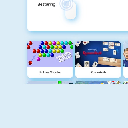
Besturing
Bubble Shooter
Rummikub
Tetris 1
Fruit Connect