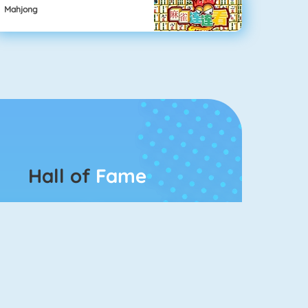
Mahjong
Hall of
Fame
Bubbel Game 3
Mahjong 4