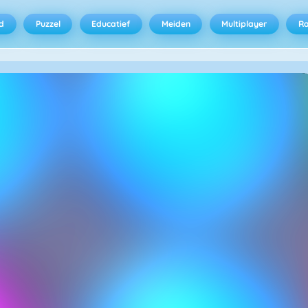
d
Puzzel
Educatief
Meiden
Multiplayer
R