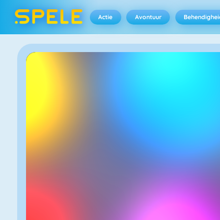
Actie
Avontuur
Behendighei