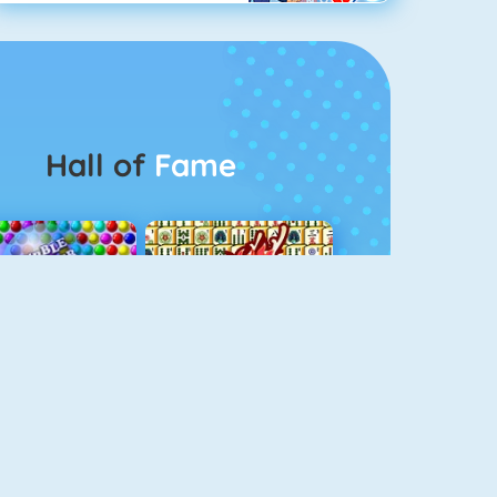
Hall of
Fame
Bubbel Game 3
Mahjong 4