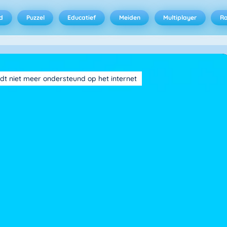
d
Puzzel
Educatief
Meiden
Multiplayer
R
dt niet meer ondersteund op het internet