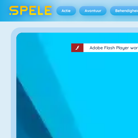
Actie
Avontuur
Behendighei
Adobe Flash Player wor