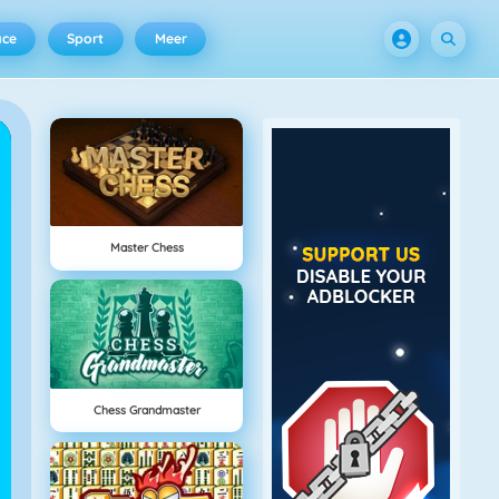
ace
Sport
Meer
Master Chess
Chess Grandmaster