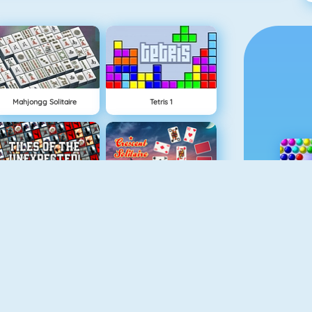
Mahjongg Solitaire
Tetris 1
Tiles Of The Unexpected
Crescent Solitaire 3
Uno Online
Gold Strike