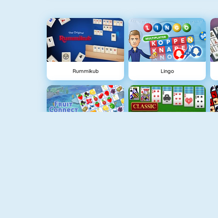
Rummikub
Lingo
Fruit Connect
Classic Solitaire
Blackjack Tournament
Mahjong Titans