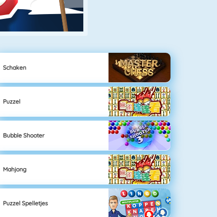
Schaken
Puzzel
Bubble Shooter
Mahjong
Puzzel Spelletjes