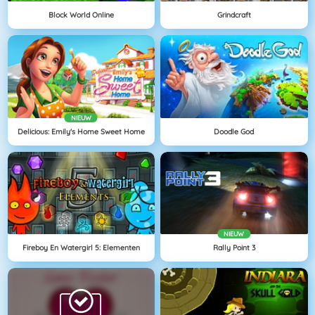
Block World Online
Grindcraft
NIEUW
Delicious: Emily's Home Sweet Home
Doodle God
NIEUW
Fireboy En Watergirl 5: Elementen
Rally Point 3