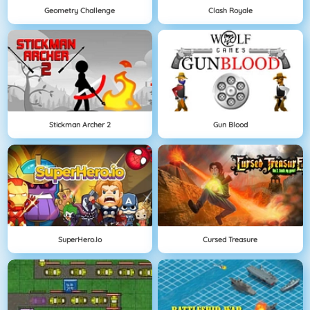
Geometry Challenge
Clash Royale
Stickman Archer 2
Gun Blood
SuperHero.io
Cursed Treasure