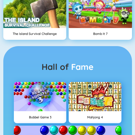
The Island Survival Challenge
Bomb It 7
Hall of
Fame
Bubbel Game 3
Mahjong 4