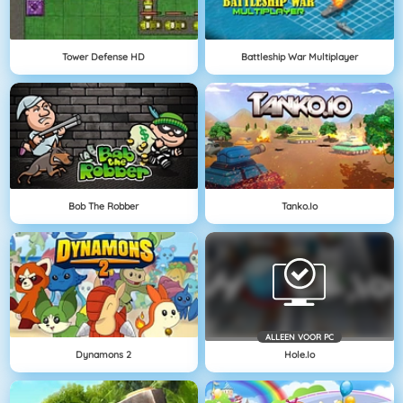
Tower Defense HD
Battleship War Multiplayer
Bob The Robber
Tanko.io
ALLEEN VOOR PC
Dynamons 2
Hole.io