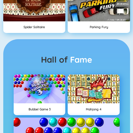
Spider Solitaire
Parking Fury
Hall of
Fame
Bubbel Game 3
Mahjong 4