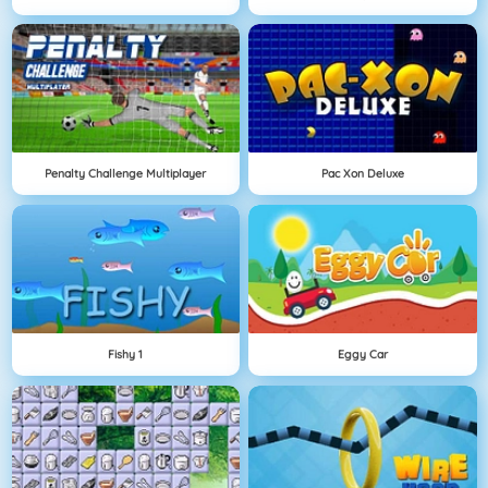
Penalty Challenge Multiplayer
Pac Xon Deluxe
Fishy 1
Eggy Car