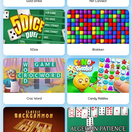
Gold Strike
Pet Connect
5Dice
Blokken
Croc Word
Candy Riddles