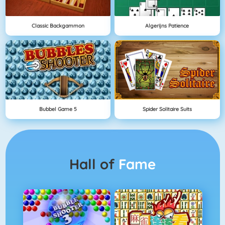
Classic Backgammon
Algerijns Patience
Bubbel Game 5
Spider Solitaire Suits
Hall of
Fame