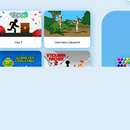
Vex 5
Oermens Gevecht
Geometry Challenge
Stickman Archer 2
Tower Defense HD
Battleship War Multiplayer