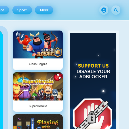
ace
Sport
Meer
Clash Royale
SuperHero.io