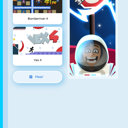
Bomberman 4
Vex 4
Meer