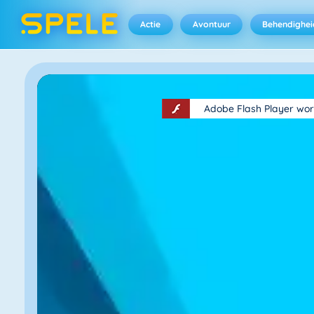
Actie
Avontuur
Behendighei
Adobe Flash Player wor