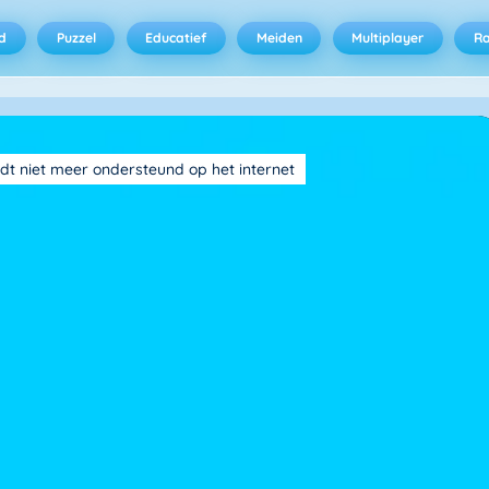
d
Puzzel
Educatief
Meiden
Multiplayer
R
dt niet meer ondersteund op het internet