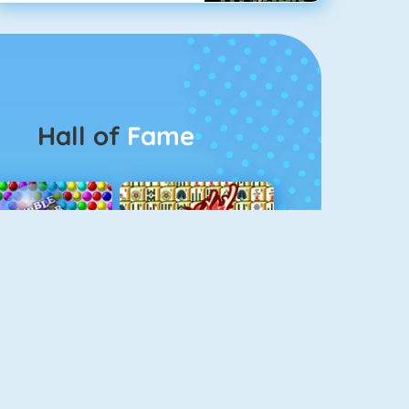
Hall of
Fame
Bubbel Game 3
Mahjong 4