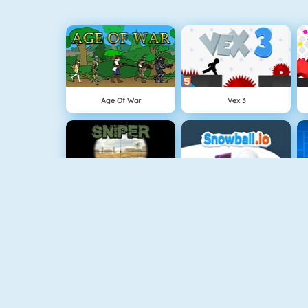
Age Of War
Vex 3
Sniper Attack
Snowball.io
Gun Blood
Cursed Treasure