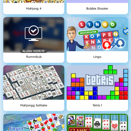
Mahjong 4
Bubble Shooter
ALLEEN VOOR PC
Rummikub
Lingo
Mahjongg Solitaire
Tetris 1