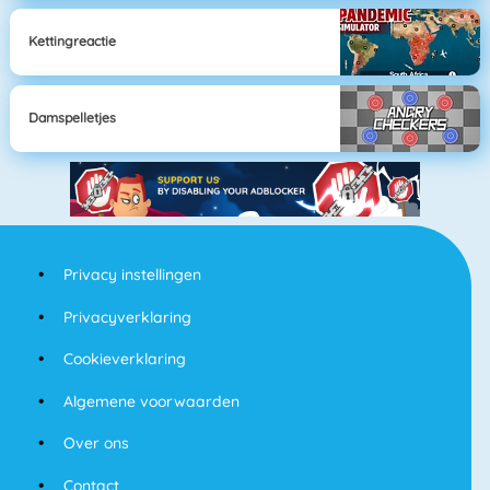
Kettingreactie
Damspelletjes
Privacy instellingen
Privacyverklaring
Cookieverklaring
Algemene voorwaarden
Over ons
Contact