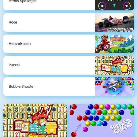
Html5 Spelletjes
Race
Heuvelracen
Puzzel
Bubble Shooter