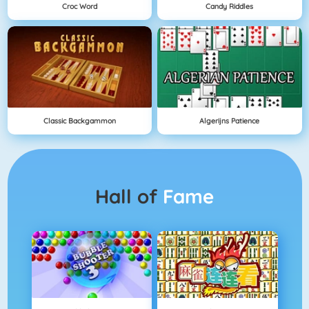
Croc Word
Candy Riddles
Classic Backgammon
Algerijns Patience
Hall of
Fame