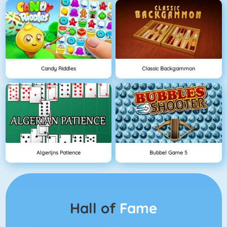
Candy Riddles
Classic Backgammon
Algerijns Patience
Bubbel Game 5
Hall of
Fame