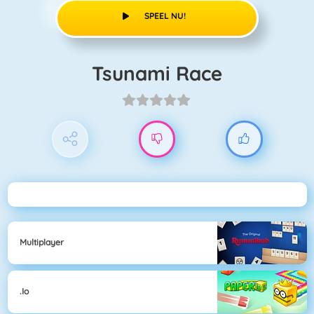
SPEEL NU!
Tsunami Race
Multiplayer
.io