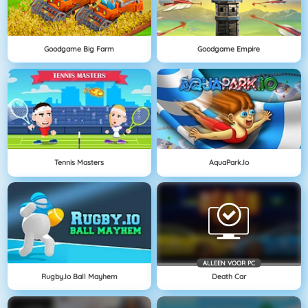
Goodgame Big Farm
Goodgame Empire
Tennis Masters
AquaPark.io
ALLEEN VOOR PC
Rugby.io Ball Mayhem
Death Car