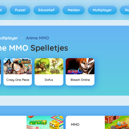
d
Puzzel
Educatief
Meiden
Multiplayer
R
ultiplayer
Anime MMO
ime MMO
Spelletjes
Crazy One Piece
Dofus
Bleach Online
MMO