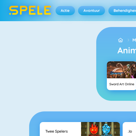
Actie
Avontuur
Behendighei
M
An
Sword Art Online
Twee Spelers
.io