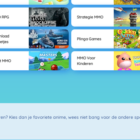
 RPG
Strategie MMO
nload
Plinga Games
letjes
MMO Voor
rt MMO
Kinderen
en? Kies dan je favoriete anime, wees niet bang voor de andere spel