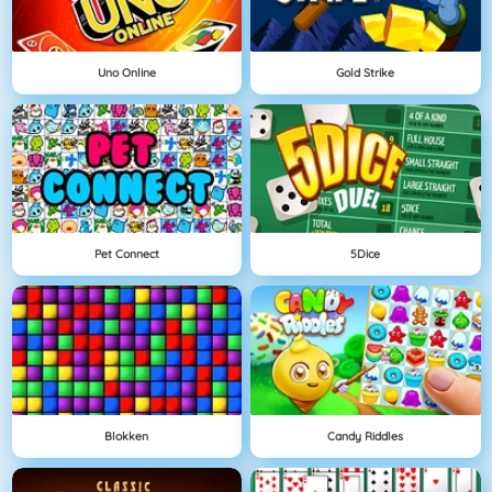
Uno Online
Gold Strike
Pet Connect
5Dice
Blokken
Candy Riddles