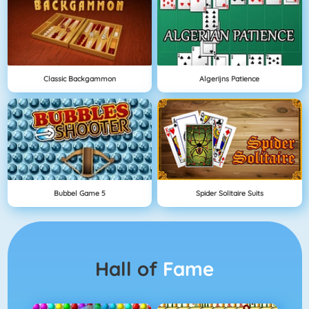
Classic Backgammon
Algerijns Patience
Bubbel Game 5
Spider Solitaire Suits
Hall of
Fame