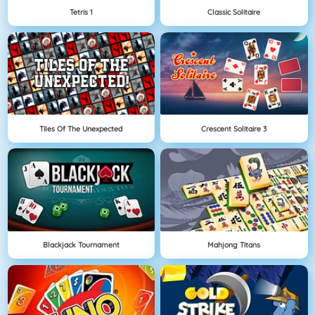
Tetris 1
Classic Solitaire
Tiles Of The Unexpected
Crescent Solitaire 3
Blackjack Tournament
Mahjong Titans