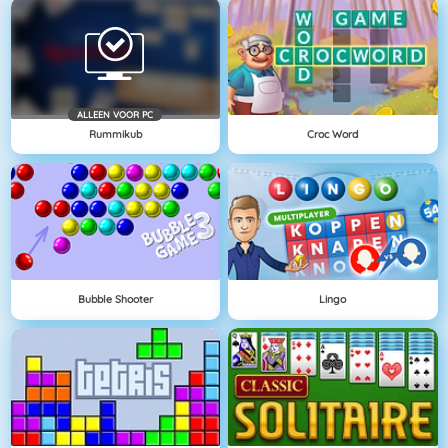
ALLEEN VOOR PC
Rummikub
Croc Word
Bubble Shooter
Lingo