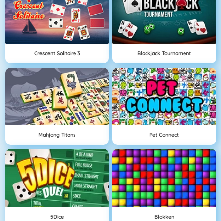
Crescent Solitaire 3
Blackjack Tournament
Mahjong Titans
Pet Connect
5Dice
Blokken