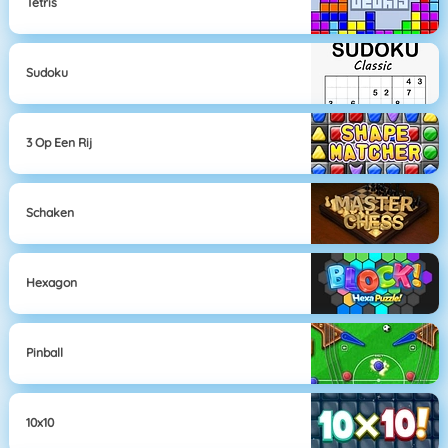
Tetris
Sudoku
3 Op Een Rij
Schaken
Hexagon
Pinball
10x10