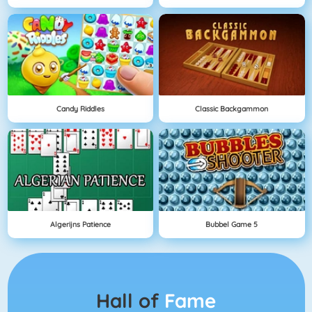
Candy Riddles
Classic Backgammon
Algerijns Patience
Bubbel Game 5
Hall of
Fame