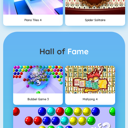
Piano Tiles 4
Spider Solitaire
Hall of
Fame
Bubbel Game 3
Mahjong 4