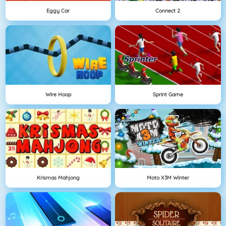
Eggy Car
Connect 2
Wire Hoop
Sprint Game
Krismas Mahjong
Moto X3M Winter