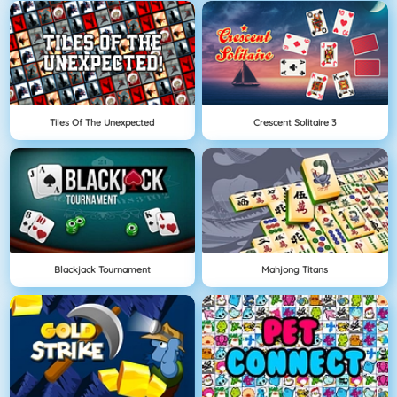
Tiles Of The Unexpected
Crescent Solitaire 3
Blackjack Tournament
Mahjong Titans