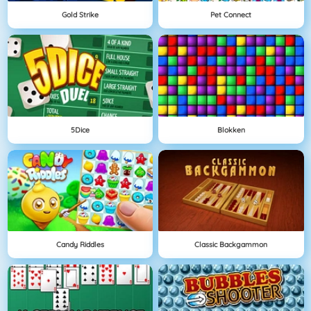
Gold Strike
Pet Connect
5Dice
Blokken
Candy Riddles
Classic Backgammon