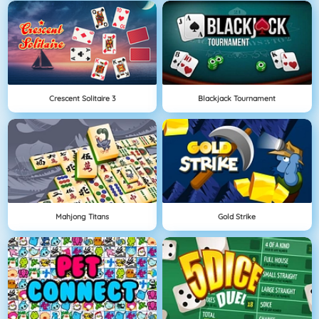
Crescent Solitaire 3
Blackjack Tournament
Mahjong Titans
Gold Strike