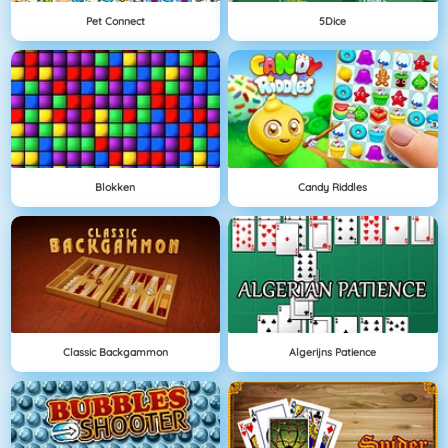
Pet Connect
5Dice
Blokken
Candy Riddles
Classic Backgammon
Algerijns Patience