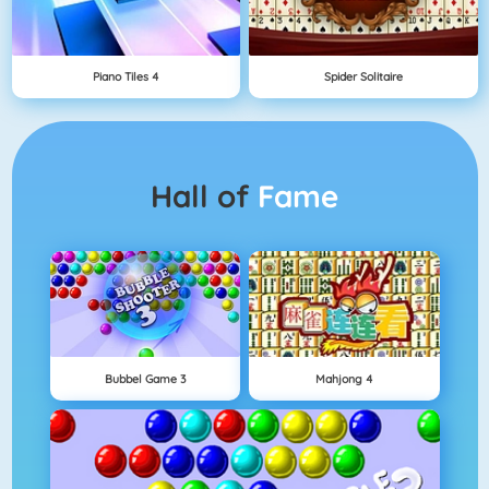
Piano Tiles 4
Spider Solitaire
Hall of
Fame
Bubbel Game 3
Mahjong 4