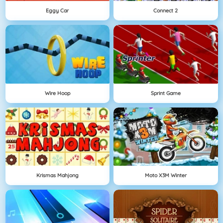
Eggy Car
Connect 2
Wire Hoop
Sprint Game
Krismas Mahjong
Moto X3M Winter