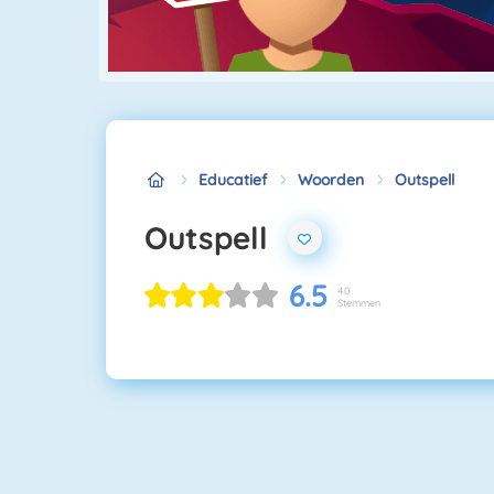
Educatief
Woorden
Outspell
Outspell
6.5
40
Stemmen