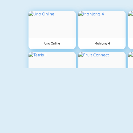
Uno Online
Mahjong 4
Tetris 1
Fruit Connect
Crescent Solitaire 3
Blackjack Tournament