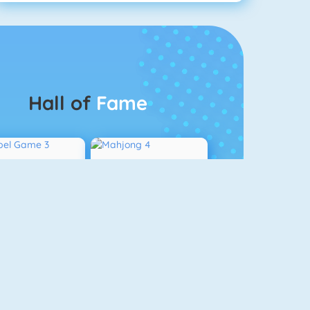
Hall of
Fame
Bubbel Game 3
Mahjong 4