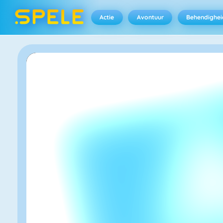
Actie
Avontuur
Behendighei