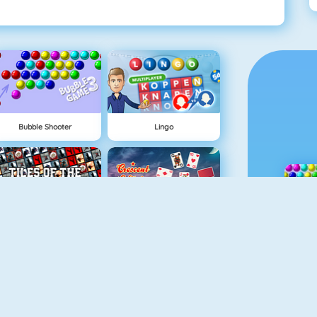
Bubble Shooter
Lingo
Tiles Of The Unexpected
Crescent Solitaire 3