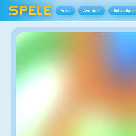
Actie
Avontuur
Behendighei