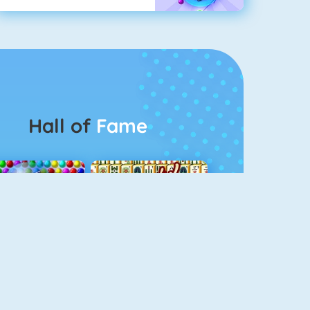
Hall of
Fame
Bubbel Game 3
Mahjong 4