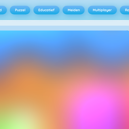
d
Puzzel
Educatief
Meiden
Multiplayer
R