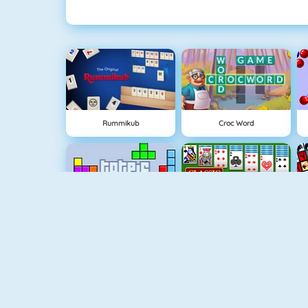
Rummikub
Croc Word
Tetris 1
Classic Solitaire