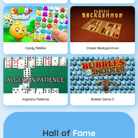
Candy Riddles
Classic Backgammon
Algerijns Patience
Bubbel Game 5
Hall of
Fame