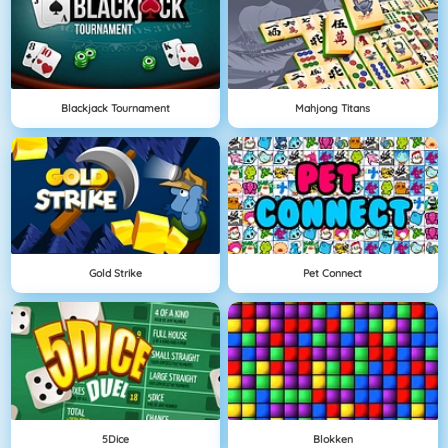
Blackjack Tournament
Mahjong Titans
Gold Strike
Pet Connect
5Dice
Blokken