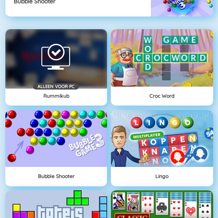
Bubble Shooter
ALLEEN VOOR PC
Rummikub
Croc Word
Bubble Shooter
Lingo