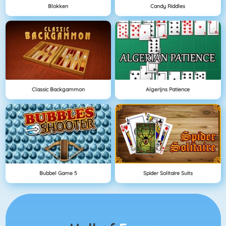
Blokken
Candy Riddles
Classic Backgammon
Algerijns Patience
Bubbel Game 5
Spider Solitaire Suits