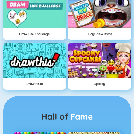
Draw Line Challenge
Judys New Brace
Drawthis.io
Spooky
Hall of
Fame