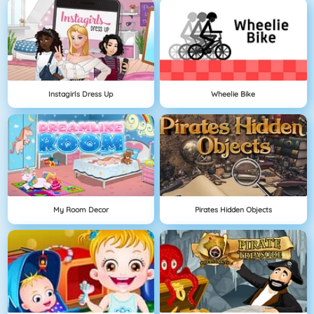
Instagirls Dress Up
Wheelie Bike
My Room Decor
Pirates Hidden Objects