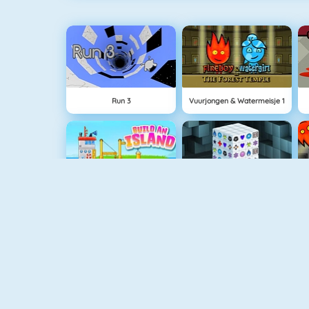
Run 3
Vuurjongen & Watermeisje 1
Eiland Opbouwen
Mahjong Dimensions
Grand Prix Hero
Love Tester 3