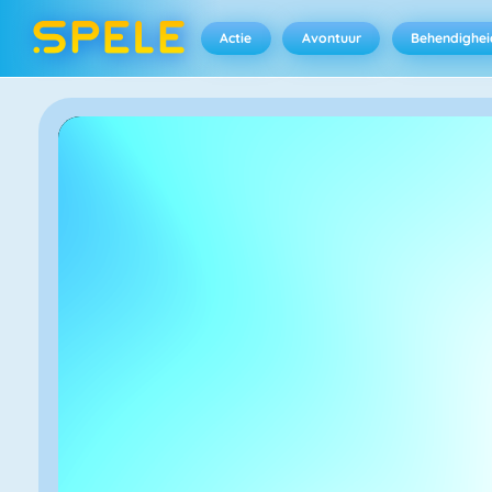
Actie
Avontuur
Behendighei