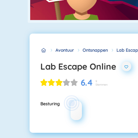
Avontuur
Ontsnappen
Lab Escap
Lab Escape Online
6.4
9
Stemmen
Besturing