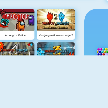
Among Us Online
Vuurjongen & Watermeisje 2
Vuurjongen & Watermeisje 4: Kristallen Tempel
Vuurjongen & Watermeisje 3
Block World Online
Grindcraft