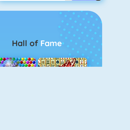
Hall of
Fame
Bubbel Game 3
Mahjong 4