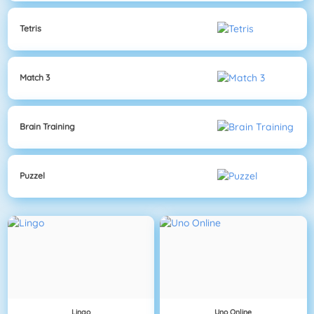
Tetris
Match 3
Brain Training
Puzzel
Lingo
Uno Online