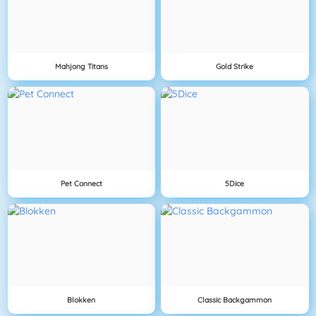
Mahjong Titans
Gold Strike
Pet Connect
5Dice
Blokken
Classic Backgammon