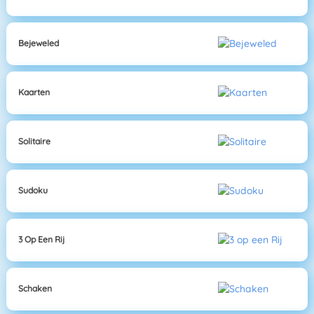
Bejeweled
Kaarten
Solitaire
Sudoku
3 Op Een Rij
Schaken