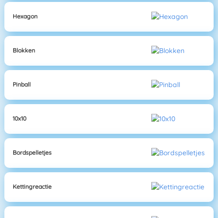
Hexagon
Blokken
Pinball
10x10
Bordspelletjes
Kettingreactie