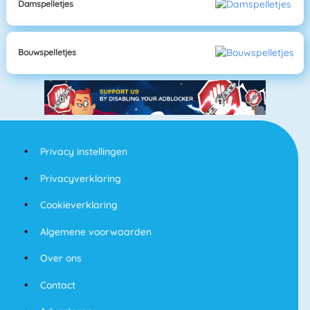
Damspelletjes
Bouwspelletjes
Privacy instellingen
Privacyverklaring
Cookieverklaring
Algemene voorwaarden
Over ons
Contact